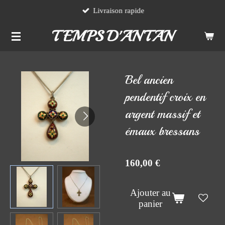
Livraison rapide
Passer
au
TEMPS D'ANTAN
contenu
principal
Bel ancien
pendentif croix en
argent massif et
émaux bressans
160,00 €
Ajouter au
panier