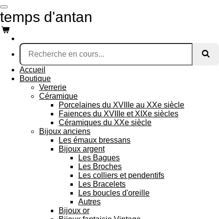
Passer
temps d'antan
au
contenu
principal
Accueil
Boutique
Verrerie
Céramique
Porcelaines du XVIIIe au XXe siècle
Faiences du XVIIIe et XIXe siècles
Céramiques du XXe siècle
Bijoux anciens
Les émaux bressans
Bijoux argent
Les Bagues
Les Broches
Les colliers et pendentifs
Les Bracelets
Les boucles d'oreille
Autres
Bijoux or