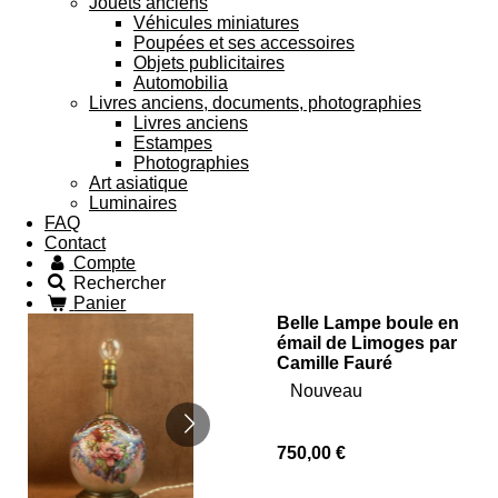
Jouets anciens
Véhicules miniatures
Poupées et ses accessoires
Objets publicitaires
Automobilia
Livres anciens, documents, photographies
Livres anciens
Estampes
Photographies
Art asiatique
Luminaires
FAQ
Contact
Compte
Rechercher
Panier
Belle Lampe boule en
émail de Limoges par
Camille Fauré
Nouveau
750,00 €