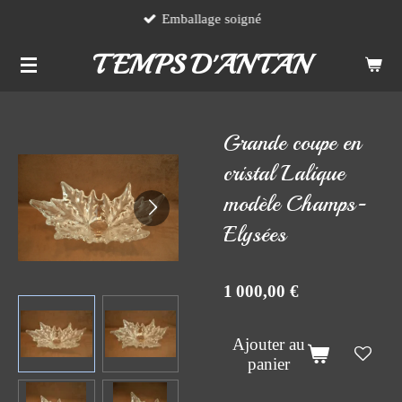
Emballage soigné
Passer
au
TEMPS D'ANTAN
contenu
principal
Grande coupe en
cristal Lalique
modèle Champs-
Elysées
1 000,00 €
Ajouter au
panier