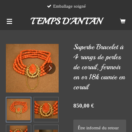
Emballage soigné
Passer
au
TEMPS D'ANTAN
contenu
principal
Superbe Bracelet à
4 rangs de perles
de corail, fermoir
en or 18k camée en
corail
850,00 €
Être informé du retour