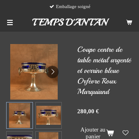
Emballage soigné
Passer
au
TEMPS D'ANTAN
contenu
principal
Coupe centre de
table métal argenté
et verrine bleue
Orfèvre Roux
Marquiand
280,00 €
Ajouter au
panier