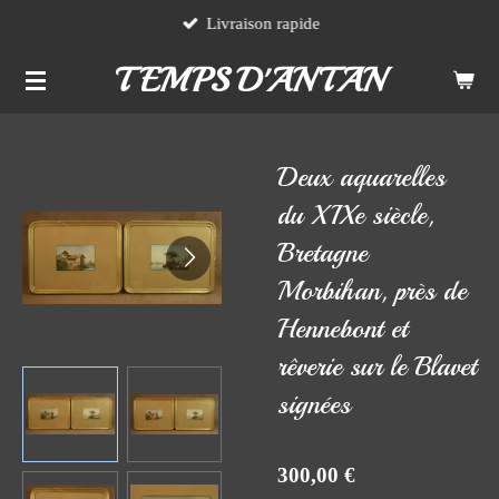
Livraison rapide
Passer
au
TEMPS D'ANTAN
contenu
principal
Deux aquarelles
du XIXe siècle,
Bretagne
Morbihan, près de
Hennebont et
rêverie sur le Blavet
signées
300,00 €