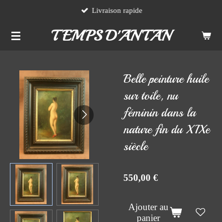
Livraison rapide
Passer
au
TEMPS D'ANTAN
contenu
principal
Belle peinture huile
sur toile, nu
féminin dans la
nature fin du XIXe
siècle
550,00 €
Ajouter au
panier