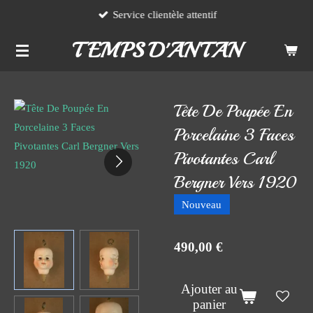
Service clientèle attentif
Passer
au
TEMPS D'ANTAN
contenu
principal
Tête De Poupée En
Porcelaine 3 Faces
Pivotantes Carl
Bergner Vers 1920
Nouveau
490,00 €
Ajouter au
panier