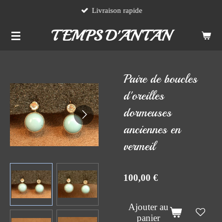
Livraison rapide
Passer
au
TEMPS D'ANTAN
contenu
principal
Paire de boucles
d'oreilles
dormeuses
anciennes en
vermeil
100,00 €
Ajouter au
panier