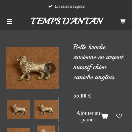
Livraison rapide
Passer
au
TEMPS D'ANTAN
contenu
principal
Belle broche
ancienne en argent
massif chien
caniche anglais
55,00 €
Ajouter au
panier