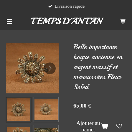
Livraison rapide
Passer
au
TEMPS D'ANTAN
contenu
principal
Belle importante
bague ancienne en
argent massif et
marcassites Fleur
Soleil
65,00 €
Ajouter au
panier