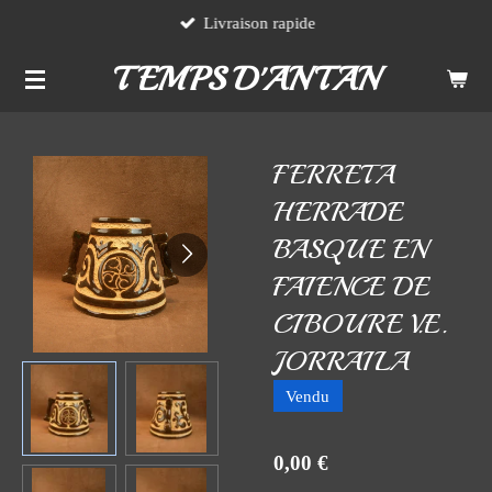
Livraison rapide
Passer
au
TEMPS D'ANTAN
contenu
principal
FERRETA
HERRADE
BASQUE EN
FAIENCE DE
CIBOURE V.E.
JORRAILA
Vendu
0,00 €