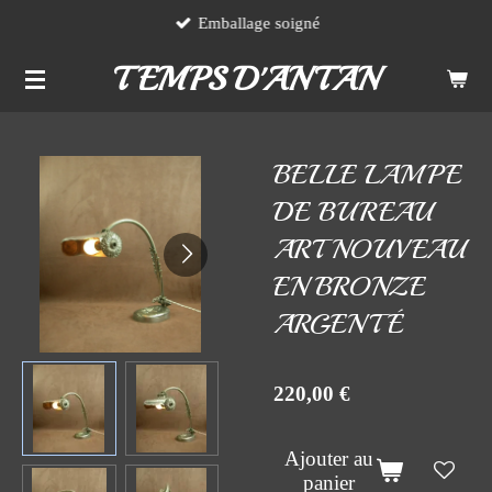
Emballage soigné
Passer
au
TEMPS D'ANTAN
contenu
principal
BELLE LAMPE
DE BUREAU
ART NOUVEAU
EN BRONZE
ARGENTÉ
220,00 €
Ajouter au
panier