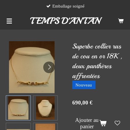
Emballage soigné
Passer
au
TEMPS D'ANTAN
contenu
principal
Superbe collier ras
de cou en or 18K ,
deux panthères
affrontées
Nouveau
690,00 €
Ajouter au
panier