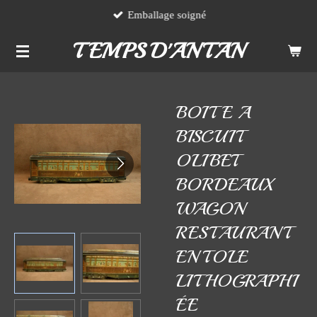
Emballage soigné
Passer
au
TEMPS D'ANTAN
contenu
principal
BOITE A
BISCUIT
OLIBET
BORDEAUX
WAGON
RESTAURANT
EN TOLE
LITHOGRAPHI
ÉE