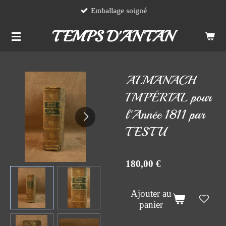
Emballage soigné
Passer
au
TEMPS D'ANTAN
contenu
principal
ALMANACH
IMPÉRIAL pour
l'Année 1811 par
TESTU
180,00 €
Ajouter au
panier