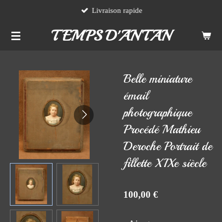
Livraison rapide
Passer
au
TEMPS D'ANTAN
contenu
principal
Belle miniature
émail
photographique
Procédé Mathieu
Deroche Portrait de
fillette XIXe siècle
100,00 €