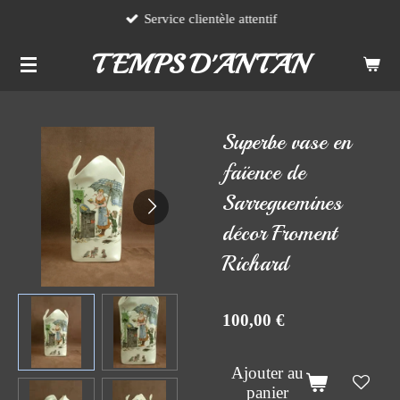
Service clientèle attentif
Passer
au
TEMPS D'ANTAN
contenu
principal
Superbe vase en
faïence de
Sarreguemines
décor Froment
Richard
100,00 €
Ajouter au
panier