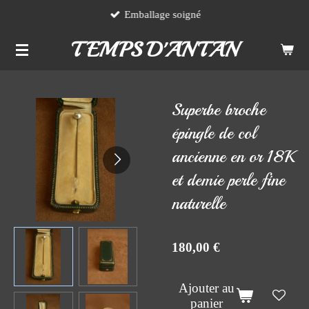
Emballage soigné
Passer
au
TEMPS D'ANTAN
contenu
principal
Superbe broche
épingle de col
ancienne en or 18K
et demie perle fine
naturelle
180,00 €
Ajouter au
panier