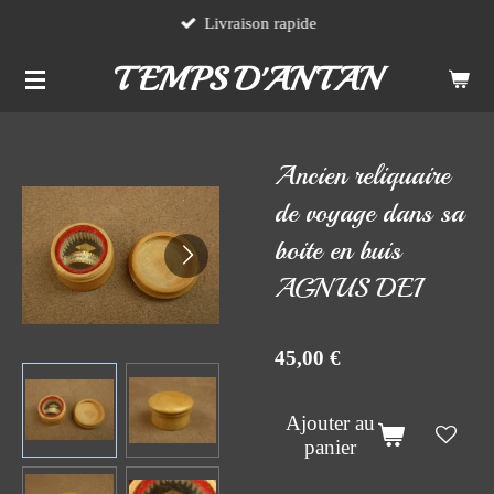
Livraison rapide
Passer
au
TEMPS D'ANTAN
contenu
principal
Ancien reliquaire
de voyage dans sa
boite en buis
AGNUS DEI
45,00 €
Ajouter au
panier