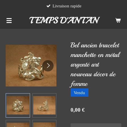
Livraison rapide
Passer
au
TEMPS D'ANTAN
contenu
principal
Bel ancien bracelet
manchette en métal
argenté art
nouveau décor de
femme
Vendu
0,00 €