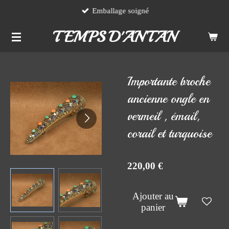
Emballage soigné
Passer
au
TEMPS D'ANTAN
contenu
principal
Importante broche
ancienne ongle en
vermeil , émail,
corail et turquoise
220,00 €
Ajouter au
panier