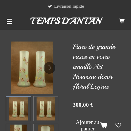
Livraison rapide
Passer
au
TEMPS D'ANTAN
contenu
principal
Paire de grands
vases en verre
émaillé Art
Nouveau décor
floral Legras
300,00 €
Ajouter au
panier