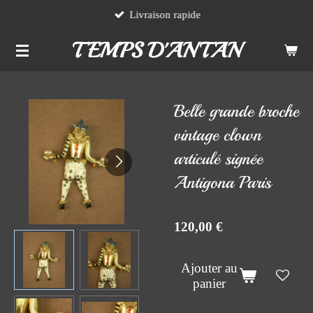
Livraison rapide
Passer
au
TEMPS D'ANTAN
contenu
principal
Belle grande broche
vintage clown
articulé signée
Antigona Paris
120,00 €
Ajouter au
panier