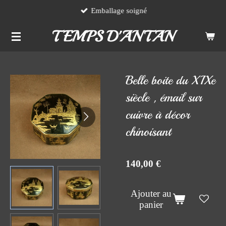
Emballage soigné
Passer
au
TEMPS D'ANTAN
contenu
principal
Belle boite du XIXe
siècle , émail sur
cuivre à décor
chinoisant
140,00 €
Ajouter au
panier