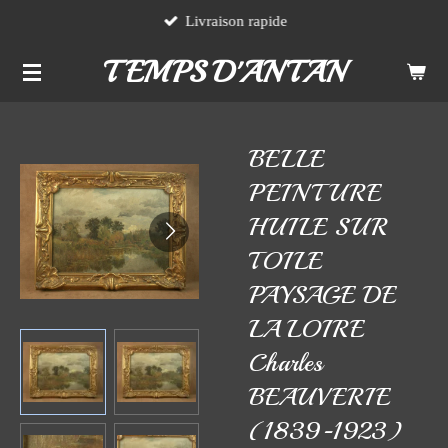
Livraison rapide
Passer
au
TEMPS D'ANTAN
contenu
principal
BELLE
PEINTURE
HUILE SUR
TOILE
PAYSAGE DE
LA LOIRE
Charles
BEAUVERIE
(1839-1923)