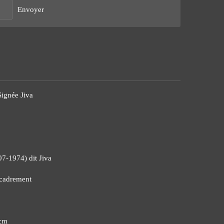
Envoyer
Signée Jiva
07-1974) dit Jiva
ncadrement
4cm