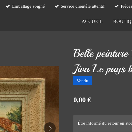
Emballage soigné
Service clientèle attentif
Pièce
ACCUEIL
BOUTI
Belle peintur
Jiva Le pays 
Vendu
0,00 €
Être informé du retour en sto