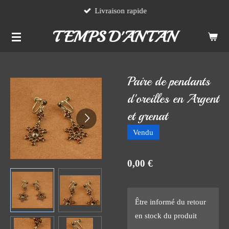
Livraison rapide
Passer
au
TEMPS D'ANTAN
contenu
principal
Paire de pendants
d'oreilles en Argent
et grenat
Vendu
0,00 €
Être informé du retour
en stock du produit